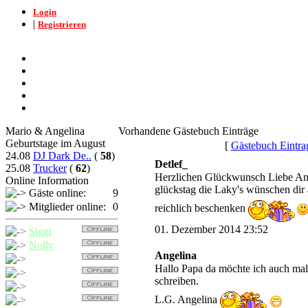
Login
|
Registrieren
Mario & Angelina
Vorhandene Gästebuch Einträge
Geburtstage im August
[
Gästebuch Eintra
24.08
DJ Dark De..
(
58
)
Detlef_
25.08
Trucker
(
62
)
Herzlichen Glückwunsch Liebe Ang
Online Information
glückstag die Laky's wünschen dir a
Gäste online:
9
Mitglieder online:
0
reichlich beschenken
01. Dezember 2014 23:52
Siggi
Nolly
Angelina
Trucker
Hallo Papa da möchte ich auch mal
Detcher
schreiben.
Nollybaer
L.G. Angelina
Balu