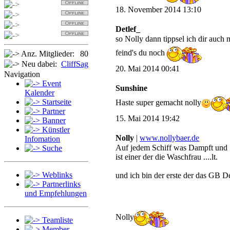
Detlef
18. November 2014 13:10
Sabi
OldSpider
Detlef_
Jan
so Nolly dann tippsel ich dir auch 
feind's du noch
Anz. Mitglieder:
80
Neu dabei:
CliffSag
20. Mai 2014 00:41
Navigation
Event
Sunshine
Kalender
Startseite
Haste super gemacht nolly
Partner
15. Mai 2014 19:42
Banner
Künstler
Nolly
|
www.nollybaer.de
Infomation
Auf jedem Schiff was Dampft und 
Suche
ist einer der die Waschfrau ....lt.
Weblinks
und ich bin der erste der das GB De
Partnerlinks
und Empfehlungen
Nolly
Teamliste
Member